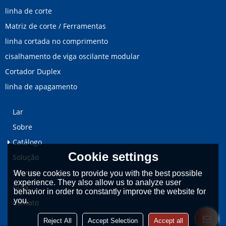
linha de corte
Matriz de corte / Ferramentas
linha cortada no comprimento
cisalhamento de viga oscilante modular
Cortador Duplex
linha de apagamento
Lar
Sobre
Catálogo
Cookie settings
Solução
Serviço
We use cookies to provide you with the best possible
experience. They also allow us to analyze user
Guia
behavior in order to constantly improve the website for
you.
Contato
Reject All
Accept Selection
Accept all