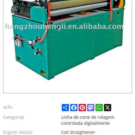
Share
Facebook
Pinterest
Mastodon
WhatsApp
X
ação
Categorias
Linha de corte de rolagem
controlada digitalmente
English details
Coil Straightener