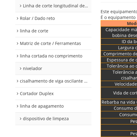
Linha de corte longitudinal de aço silício
Este equipamento 
É o equipamento n
Rolar / Dado reto
Mod
Capacidade má
linha de corte
bobina des
ID da 
Matriz de corte / Ferramentas
Largura 
Comprimento de
linha cortada no comprimento
Espessura de 
Tolerância ao
nivelador
Tolerância 
cisalh
cisalhamento de viga oscilante modular
Velocidade
Vida de cor
Cortador Duplex
Rebarba na vida 
linha de apagamento
Consumo d
Consumo
dispositivo de limpeza
Pe
Pe