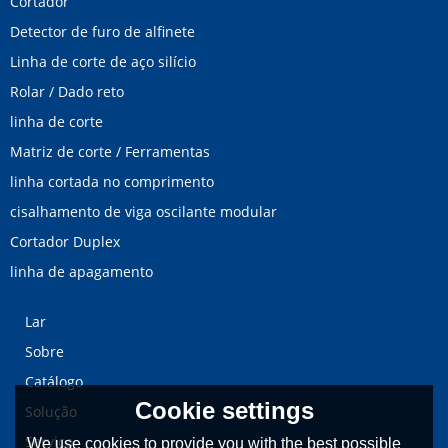
Cortador
Detector de furo de alfinete
Linha de corte de aço silício
Rolar / Dado reto
linha de corte
Matriz de corte / Ferramentas
linha cortada no comprimento
cisalhamento de viga oscilante modular
Cortador Duplex
linha de apagamento
Lar
Sobre
Catálogo
Cookie settings
Solução
Serviço
We use cookies to provide you with the best possible