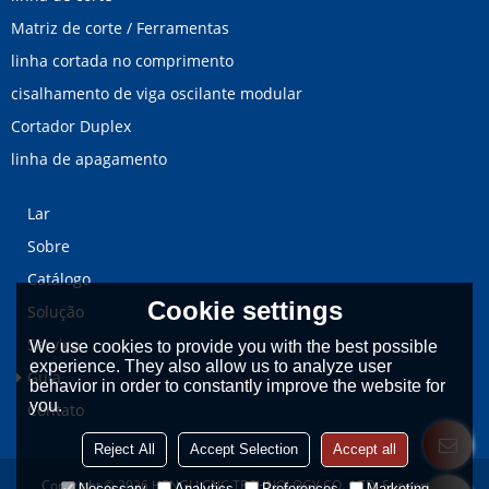
Matriz de corte / Ferramentas
linha cortada no comprimento
cisalhamento de viga oscilante modular
Cortador Duplex
linha de apagamento
Lar
Sobre
Catálogo
Cookie settings
Solução
Serviço
We use cookies to provide you with the best possible
experience. They also allow us to analyze user
Guia
behavior in order to constantly improve the website for
you.
Contato
Reject All
Accept Selection
Accept all
Copyright © 2026
HENGLI CNC TECHNOLOGY CO., LTD.
Support By
Necessary
Analytics
Preferences
Marketing