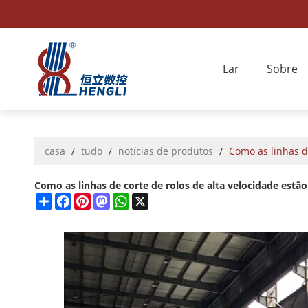
Lar
Sobre
casa
/
tudo
/
notícias de produtos
/
Como as linhas d
Como as linhas de corte de rolos de alta velocidade es
Share
Facebook
Pinterest
Mastodon
WhatsApp
X