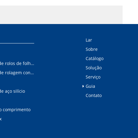
Lar
Sobre
Catálogo
Linha de corte de rolos de folha-de-flandres e alumínio
Solução
Linha de corte de rolagem controlada digitalmente
Serviço
Guia
e aço silício
Contato
no comprimento
x