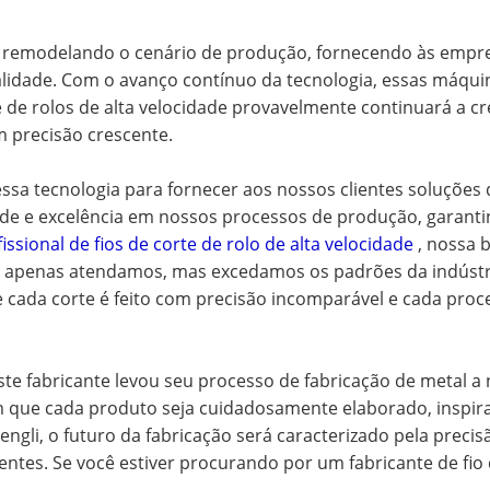
stão remodelando o cenário de produção, fornecendo às emp
 qualidade. Com o avanço contínuo da tecnologia, essas máq
e de rolos de alta velocidade provavelmente continuará a c
 precisão crescente.
a tecnologia para fornecer aos nossos clientes soluções d
ade e excelência em nossos processos de produção, garant
issional de fios de corte de rolo de alta velocidade
, nossa b
o apenas atendamos, mas excedamos os padrões da indústri
 cada corte é feito com precisão incomparável e cada proce
, este fabricante levou seu processo de fabricação de metal
que cada produto seja cuidadosamente elaborado, inspira
gli, o futuro da fabricação será caracterizado pela precisã
es. Se você estiver procurando por um fabricante de fio de